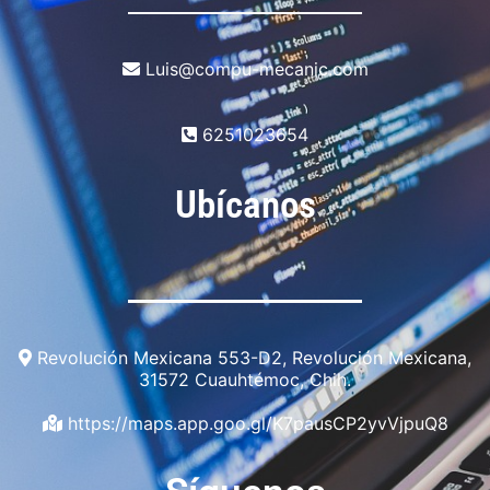
Luis@compu-mecanic.com
6251023654
Ubícanos
Revolución Mexicana 553-D2, Revolución Mexicana,
31572 Cuauhtémoc, Chih.
https://maps.app.goo.gl/K7pausCP2yvVjpuQ8