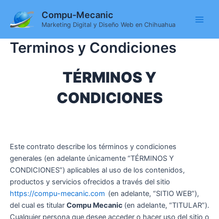
Ir
Main
Compu-Mecanic
al
Men
Marketing Digital y Diseño Web en Chihuahua
contenido
Terminos y Condiciones
TÉRMINOS Y
CONDICIONES
Este contrato describe los términos y condiciones
generales (en adelante únicamente “TÉRMINOS Y
CONDICIONES”) aplicables al uso de los contenidos,
productos y servicios ofrecidos a través del sitio
https://compu-mecanic.com
(en adelante, “SITIO WEB”),
del cual es titular
Compu Mecanic
(en adelante, “TITULAR”).
Cualquier persona que desee acceder o hacer uso del sitio o